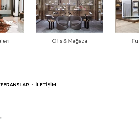
leri
Ofis & Mağaza
Fua
EFERANSLAR
İLETIŞIM
dır.