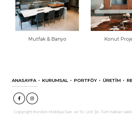
Mutfak & Banyo
Konut Proje
ANASAYFA
KURUMSAL
PORTFÖY
ÜRETIM
R
Copyright Kordon Mobilya San. ve Tic. Ltd. Şti. Tüm hakları saklı